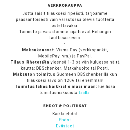
VERKKOKAUPPA
Jotta saisit tilauksesi ripeästi, tarjoamme
pääsääntöisesti vain varastossa olevia tuotteita
ostettavaksi.
Toimisto ja varastomme sijaitsevat Helsingin
Lauttasaaressa.
•
Maksukanavat
: Visma Pay (verkkopankit,
MobilePay, ym.) ja PayPal.
Tilaus lähetetään
yleensä 1-3 päivän kuluessa näitä
kautta: DBSchenker, Matkahuolto tai Posti.
Maksuton toimitus
Suomeen DBSchenkerillä kun
tilauksesi arvo on 120€ tai enemmän!
Toimitus lähes kaikkialle maailmaan:
lue lisää
toimitusmaksuista
täällä
.
EHDOT & POLITIIKAT
Kaikki ehdot
Ehdot
Evästeet