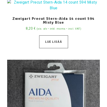
Zweigart Precut Stern-Aida 14 count 594
Misty Blue
8,20
€
(sis. alv • inkl. moms • incl. VAT)
LUE LISÄÄ