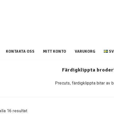
KONTAKTA OSS
MITT KONTO
VARUKORG
SV
Färdigklippta broder
Precuts, färdigklippta bitar av b
alla 16 resultat