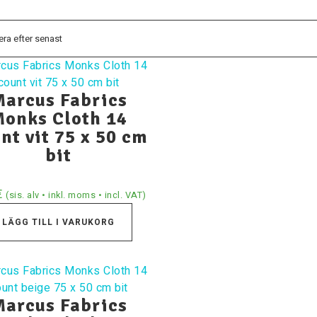
arcus Fabrics
onks Cloth 14
nt vit 75 x 50 cm
bit
€
(sis. alv • inkl. moms • incl. VAT)
LÄGG TILL I VARUKORG
arcus Fabrics