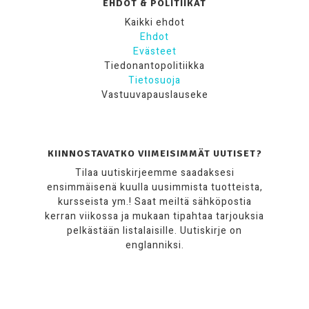
EHDOT & POLITIIKAT
Kaikki ehdot
Ehdot
Evästeet
Tiedonantopolitiikka
Tietosuoja
Vastuuvapauslauseke
KIINNOSTAVATKO VIIMEISIMMÄT UUTISET?
Tilaa uutiskirjeemme saadaksesi
ensimmäisenä kuulla uusimmista tuotteista,
kursseista ym.! Saat meiltä sähköpostia
kerran viikossa ja mukaan tipahtaa tarjouksia
pelkästään listalaisille. Uutiskirje on
englanniksi.