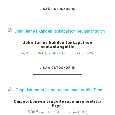
LISÄÄ OSTOSKORIIN
John James kahden lankapainon
neulanlangoitin
4,20
€
3,36
€
(sis. alv • inkl. moms • incl. VAT)
LISÄÄ OSTOSKORIIN
Ompelukoneen langoitusapu magneetilla
Prym
8,00
€
(sis. alv • inkl. moms • incl. VAT)