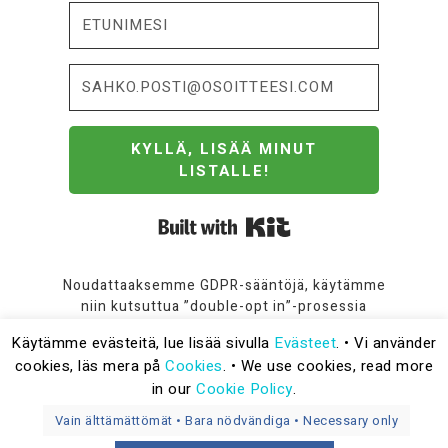
KYLLÄ, LISÄÄ MINUT
LISTALLE!
Built with Kit
Noudattaaksemme GDPR-sääntöjä, käytämme
niin kutsuttua ”double-opt in”-prosessia
rekisteröinnissä. Lue
Tietosuoja-sivu
jos
Käytämme evästeitä, lue lisää sivulla
Evästeet
. • Vi använder
kaipaat lisätietoja.
cookies, läs mera på
Cookies
. • We use cookies, read more
in our
Cookie Policy
.
Vain älttämättömät • Bara nödvändiga • Necessary only