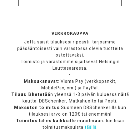
VERKKOKAUPPA
Jotta saisit tilauksesi ripeästi, tarjoamme
pääsääntöisesti vain varastossa olevia tuotteita
ostettavaksi.
Toimisto ja varastomme sijaitsevat Helsingin
Lauttasaaressa.
•
Maksukanavat
: Visma Pay (verkkopankit,
MobilePay, ym.) ja PayPal.
Tilaus lähetetään
yleensä 1-3 päivän kuluessa näitä
kautta: DBSchenker, Matkahuolto tai Posti.
Maksuton toimitus
Suomeen DBSchenkerillä kun
tilauksesi arvo on 120€ tai enemmän!
Toimitus lähes kaikkialle maailmaan:
lue lisää
toimitusmaksuista
täällä
.