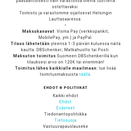
pääsääntöisesti vain varastossa olevia tuotteita
ostettavaksi.
Toimisto ja varastomme sijaitsevat Helsingin
Lauttasaaressa.
•
Maksukanavat
: Visma Pay (verkkopankit,
MobilePay, ym.) ja PayPal.
Tilaus lähetetään
yleensä 1-3 päivän kuluessa näitä
kautta: DBSchenker, Matkahuolto tai Posti.
Maksuton toimitus
Suomeen DBSchenkerillä kun
tilauksesi arvo on 120€ tai enemmän!
Toimitus lähes kaikkialle maailmaan:
lue lisää
toimitusmaksuista
täällä
.
EHDOT & POLITIIKAT
Kaikki ehdot
Ehdot
Evästeet
Tiedonantopolitiikka
Tietosuoja
Vastuuvapauslauseke