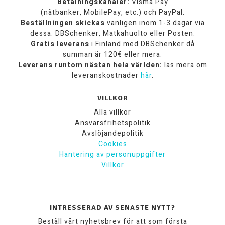
Betalningskanaler:
Visma Pay
(nätbanker, MobilePay, etc.) och PayPal.
Beställningen skickas
vanligen inom 1-3 dagar via
dessa: DBSchenker, Matkahuolto eller Posten.
Gratis leverans
i Finland med DBSchenker då
summan är 120€ eller mera.
Leverans runtom nästan hela världen:
läs mera om
leveranskostnader
här
.
VILLKOR
Alla villkor
Ansvarsfrihetspolitik
Avslöjandepolitik
Cookies
Hantering av personuppgifter
Villkor
INTRESSERAD AV SENASTE NYTT?
Beställ vårt nyhetsbrev för att som första