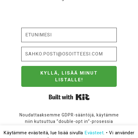
KYLLÄ, LISÄÄ MINUT
LISTALLE!
Built with Kit
Noudattaaksemme GDPR-sääntöjä, käytämme
niin kutsuttua ”double-opt in”-prosessia
rekisteröinnissä. Lue
Tietosuoja-sivu
jos
Käytämme evästeitä, lue lisää sivulla
Evästeet
. • Vi använder
kaipaat lisätietoja.