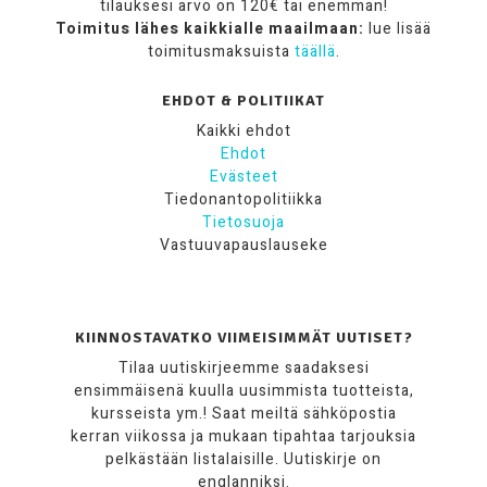
tilauksesi arvo on 120€ tai enemmän!
Toimitus lähes kaikkialle maailmaan:
lue lisää
toimitusmaksuista
täällä
.
EHDOT & POLITIIKAT
Kaikki ehdot
Ehdot
Evästeet
Tiedonantopolitiikka
Tietosuoja
Vastuuvapauslauseke
KIINNOSTAVATKO VIIMEISIMMÄT UUTISET?
Tilaa uutiskirjeemme saadaksesi
ensimmäisenä kuulla uusimmista tuotteista,
kursseista ym.! Saat meiltä sähköpostia
kerran viikossa ja mukaan tipahtaa tarjouksia
pelkästään listalaisille. Uutiskirje on
englanniksi.