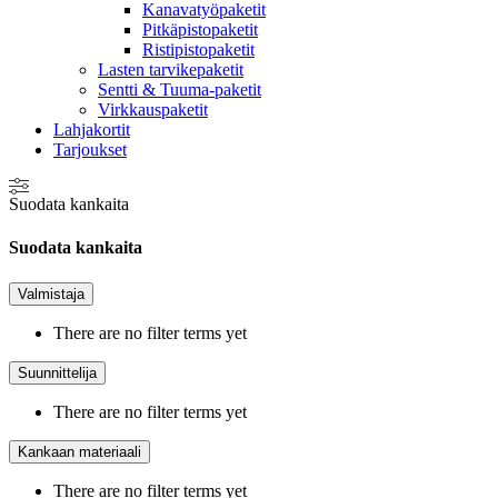
Kanavatyöpaketit
Pitkäpistopaketit
Ristipistopaketit
Lasten tarvikepaketit
Sentti & Tuuma-paketit
Virkkauspaketit
Lahjakortit
Tarjoukset
Suodata kankaita
Suodata kankaita
Valmistaja
There are no filter terms yet
Suunnittelija
There are no filter terms yet
Kankaan materiaali
There are no filter terms yet