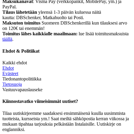
Maksukanavat
: Visma Pay (verkkopankit, MobilePay, ym.) ja
PayPal.
Tilaus lähetetään
yleensä 1-3 päivän kuluessa näitä
kautta: DBSchenker, Matkahuolto tai Posti.
Maksuton toimitus
Suomeen DBSchenkerillä kun tilauksesi arvo
on 120€ tai enemmän!
Toimitus lähes kaikkialle maailmaan:
lue lisää toimitusmaksuista
täällä
.
Ehdot & Politiikat
Kaikki ehdot
Ehdot
Evästeet
Tiedonantopolitiikka
Tietosuoja
Vastuuvapauslauseke
Kiinnostavatko viimeisimmät uutiset?
Tilaa uutiskirjeemme saadaksesi ensimmäisenä kuulla uusimmista
tuotteista, kursseista ym.! Saat meiltä sähköpostia kerran viikossa ja
mukaan tipahtaa tarjouksia pelkästään listalaisille. Uutiskirje on
englanniksi.