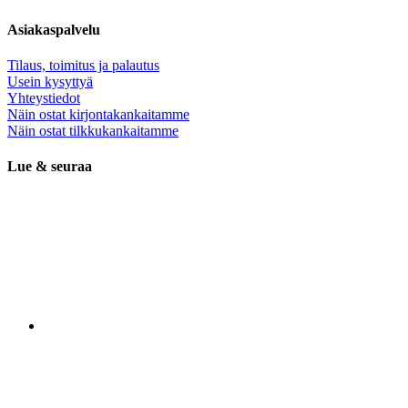
Asiakaspalvelu
Tilaus, toimitus ja palautus
Usein kysyttyä
Yhteystiedot
Näin ostat kirjontakankaitamme
Näin ostat tilkkukankaitamme
Lue & seuraa