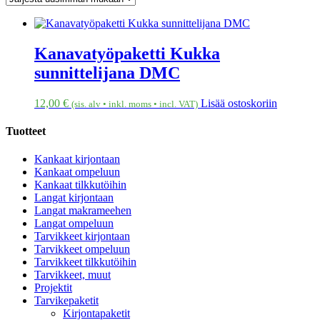
Kanavatyöpaketti Kukka
sunnittelijana DMC
12,00
€
Lisää ostoskoriin
(sis. alv • inkl. moms • incl. VAT)
Tuotteet
Kankaat kirjontaan
Kankaat ompeluun
Kankaat tilkkutöihin
Langat kirjontaan
Langat makrameehen
Langat ompeluun
Tarvikkeet kirjontaan
Tarvikkeet ompeluun
Tarvikkeet tilkkutöihin
Tarvikkeet, muut
Projektit
Tarvikepaketit
Kirjontapaketit