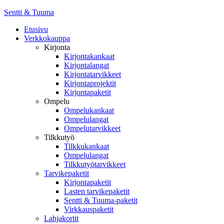
Sentti & Tuuma
Etusivu
Verkkokauppa
Kirjonta
Kirjontakankaat
Kirjontalangat
Kirjontatarvikkeet
Kirjontaprojektit
Kirjontapaketit
Ompelu
Ompelukankaat
Ompelulangat
Ompelutarvikkeet
Tilkkutyö
Tilkkukankaat
Ompelulangat
Tilkkutyötarvikkeet
Tarvikepaketit
Kirjontapaketit
Lasten tarvikepaketit
Sentti & Tuuma-paketit
Virkkauspaketit
Lahjakortit