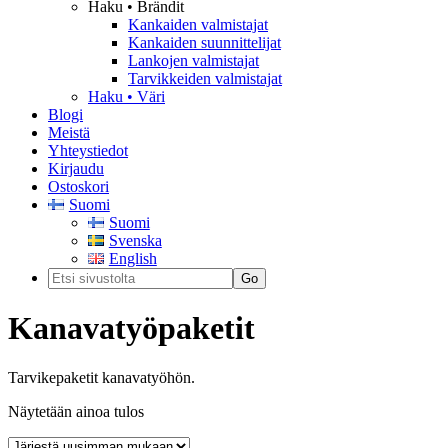
Haku • Brändit
Kankaiden valmistajat
Kankaiden suunnittelijat
Lankojen valmistajat
Tarvikkeiden valmistajat
Haku • Väri
Blogi
Meistä
Yhteystiedot
Kirjaudu
Ostoskori
Suomi
Suomi
Svenska
English
Kanavatyöpaketit
Tarvikepaketit kanavatyöhön.
Näytetään ainoa tulos