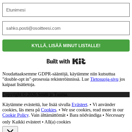
KYLLÄ, LISÄÄ MINUT LISTALLE!
Built with Kit
Noudattaaksemme GDPR-sääntöjä, käytämme niin kutsuttua
”double-opt in”-prosessia rekisteröinnissä. Lue
Tietosuoja-sivu
jos
kaipaat lisätietoja.
Copyright © 2026 Sentti ja Tuuma.
Käytämme evästeitä, lue lisää sivulla
Evästeet
. • Vi använder
cookies, läs mera på
Cookies
. • We use cookies, read more in our
Cookie Policy
.
Vain älttämättömät • Bara nödvändiga • Necessary
only
Kaikki evästeet • All(a) cookies