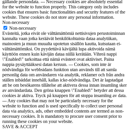
gällande persondata. --- Necessary cookies are absolutely essential
for the website to function properly. This category only includes
cookies that ensures basic functionalities and security features of the
website. These cookies do not store any personal information.
Non-necessary
Non-necessary
Evästeitä, jotka eivät ole välttämättömiä nettisivujen perustoiminnan
kannalta vaan jotka keräävät henkilökohtaista dataa analytiikan,
mainosten ja muun muualta upotetun sisällön kautta, kutsutaan ei-
välttämättömiksi. On pyydettävä kävijältä lupa aktivoida nämä
käyttöön ennen kuin kävijän dataa niillä kerätään. Vihreä nappi
\"Enabled\" tarkoittaa että nämä evästeet ovat aktiiviset. Paina
nappia pysäyttääksesi datan keruun. --- Cookies, som inte är
nödvändiga för webbsidans funktion utan används till att samla
personlig data om användaren via analytik, reklamer och från andra
ställen inbäddat innehåll, kallas icke-nödvändiga. Det är lagstadgat
att be om besökarens tillåtelse att aktivera dessa innan insamling sker
av användardata. Den gröna knappen \"Enabled\" betyder att dessa
cookies är aktiva. Tryck på knappen för att stoppa insamling av data.
--- Any cookies that may not be particularly necessary for the
website to function and is used specifically to collect user personal
data via analytics, ads, other embedded contents are termed as non-
necessary cookies. It is mandatory to procure user consent prior to
running these cookies on your website.
SAVE & ACCEPT