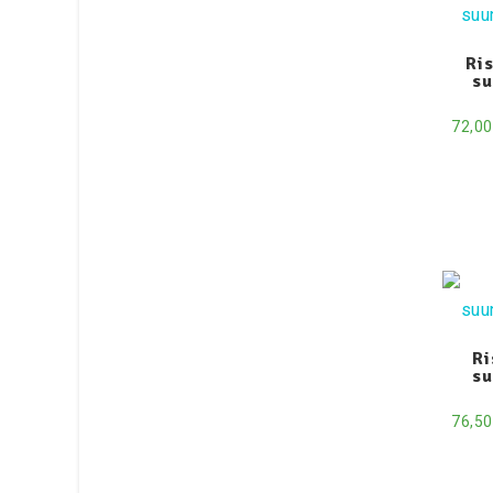
Ris
su
72,0
Ri
su
76,5