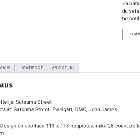
Haluatko
du veta
be noti
ILMO
VAUS
LISÄTIEDOT
ARVIOT (0)
aus
ttelija: Satsuma Street
stajat: Satsuma Street, Zweigart, DMC, John James
Design on kooltaan 113 x 113 ristipistoa, mikä 28 count pella
cm.