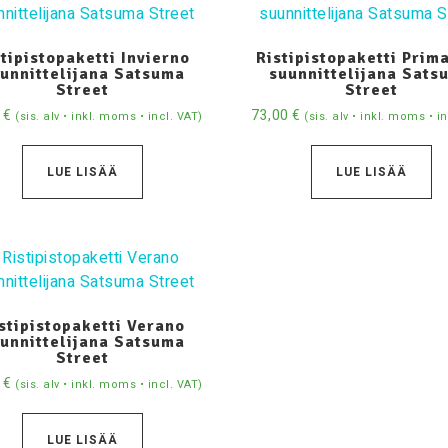
tipistopaketti Invierno
Ristipistopaketti Prim
unnittelijana Satsuma
suunnittelijana Sats
Street
Street
0
€
73,00
€
(sis. alv • inkl. moms • incl. VAT)
(sis. alv • inkl. moms • i
LUE LISÄÄ
LUE LISÄÄ
stipistopaketti Verano
unnittelijana Satsuma
Street
0
€
(sis. alv • inkl. moms • incl. VAT)
LUE LISÄÄ