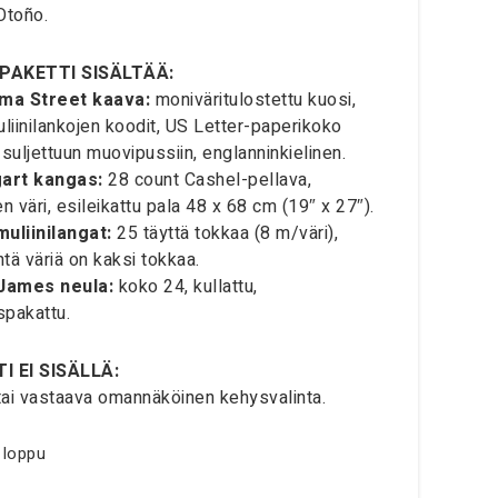
Otoño.
PAKETTI SISÄLTÄÄ:
ma Street kaava:
moniväritulostettu kuosi,
iinilankojen koodit, US Letter-paperikoko
 suljettuun muovipussiin, englanninkielinen.
art kangas:
28 count Cashel-pellava,
n väri, esileikattu pala 48 x 68 cm (19″ x 27″).
uliinilangat:
25 täyttä tokkaa (8 m/väri),
htä väriä on kaksi tokkaa.
James neula:
koko 24, kullattu,
spakattu.
I EI SISÄLLÄ:
 tai vastaava omannäköinen kehysvalinta.
 loppu