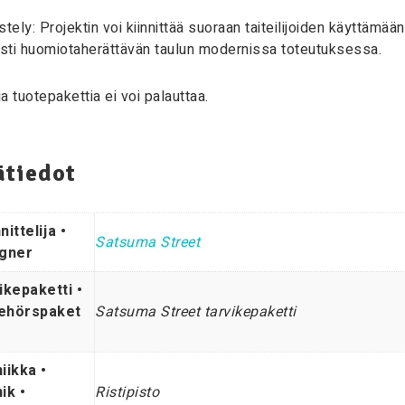
stely: Projektin voi kiinnittää suoraan taiteilijoiden käyttämä
sti huomiotaherättävän taulun modernissa toteutuksessa.
a tuotepakettia ei voi palauttaa.
ätiedot
ittelija •
Satsuma Street
gner
ikepaketti •
behörspaket
Satsuma Street tarvikepaketti
iikka •
ik •
Ristipisto