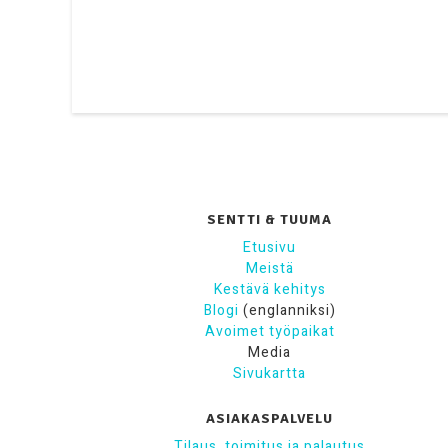
SENTTI & TUUMA
Etusivu
Meistä
Kestävä kehitys
Blogi
(englanniksi)
Avoimet työpaikat
Media
Sivukartta
ASIAKASPALVELU
Tilaus, toimitus ja palautus