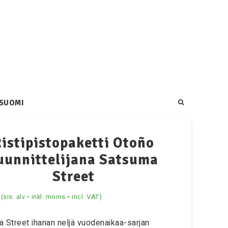
SUOMI
istipistopaketti Otoño
uunnittelijana Satsuma
Street
(sis. alv • inkl. moms • incl. VAT)
 Street ihanan neljä vuodenaikaa-sarjan