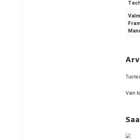
Tech
Valm
Fram
Manu
Arv
Tuotea
Vain k
Saa