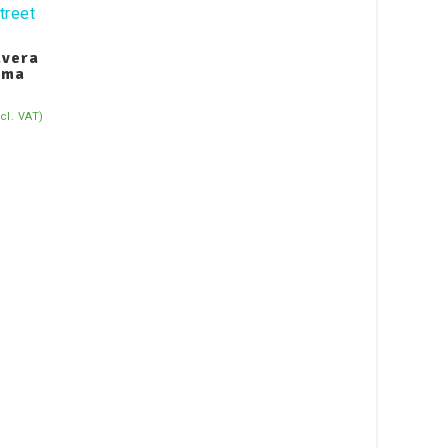
avera
uma
ncl. VAT)