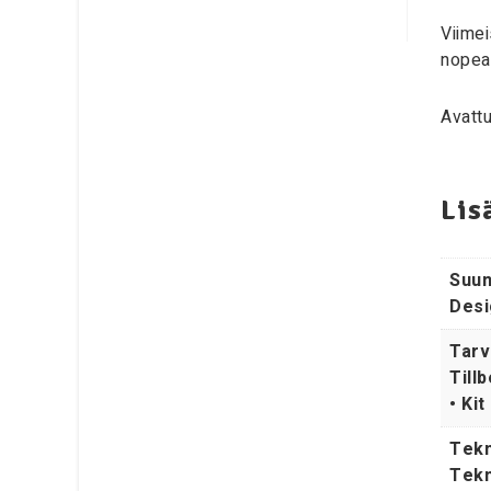
Viimei
nopea
Avattu
Lis
Suunn
Desi
Tarv
Till
• Kit
Tekn
Tekn