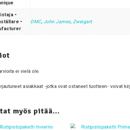
nique
istaja •
ställare •
DMC
,
John James
,
Zweigart
facturer
iot
rvioita ei vielä ole.
irjautuneet asiakkaat -jotka ovat ostaneet tuotteen- voivat kirj
tat myös pitää...