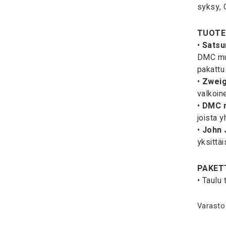
syksy, 
TUOTE
•
Satsu
DMC mul
pakattu
•
Zweig
valkoine
•
DMC m
joista y
•
John 
yksittäi
PAKETT
• Taulu
Varasto