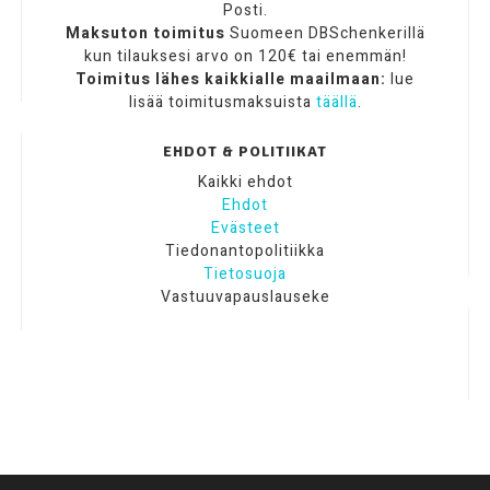
Posti.
Maksuton toimitus
Suomeen DBSchenkerillä
kun tilauksesi arvo on 120€ tai enemmän!
Toimitus lähes kaikkialle maailmaan:
lue
lisää toimitusmaksuista
täällä
.
EHDOT & POLITIIKAT
Kaikki ehdot
Ehdot
Evästeet
Tiedonantopolitiikka
Tietosuoja
Vastuuvapauslauseke