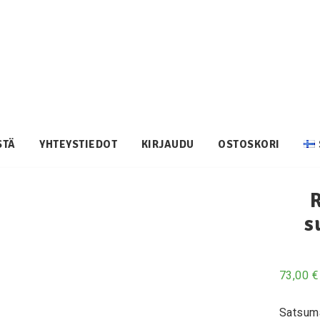
STÄ
YHTEYSTIEDOT
KIRJAUDU
OSTOSKORI
R
s
73,00
€
Satsuma