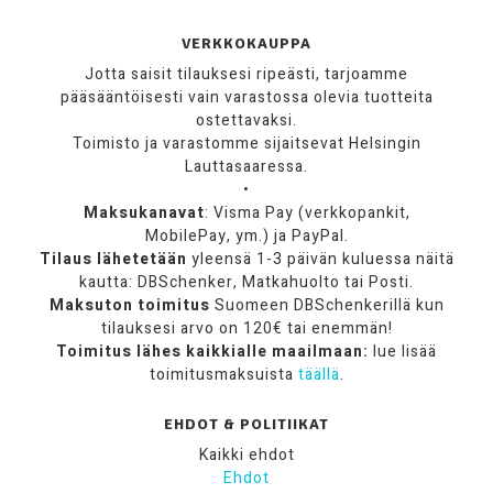
VERKKOKAUPPA
Jotta saisit tilauksesi ripeästi, tarjoamme
pääsääntöisesti vain varastossa olevia tuotteita
ostettavaksi.
Toimisto ja varastomme sijaitsevat Helsingin
Lauttasaaressa.
•
Maksukanavat
: Visma Pay (verkkopankit,
MobilePay, ym.) ja PayPal.
Tilaus lähetetään
yleensä 1-3 päivän kuluessa näitä
kautta: DBSchenker, Matkahuolto tai Posti.
Maksuton toimitus
Suomeen DBSchenkerillä kun
tilauksesi arvo on 120€ tai enemmän!
Toimitus lähes kaikkialle maailmaan:
lue lisää
toimitusmaksuista
täällä
.
EHDOT & POLITIIKAT
Kaikki ehdot
Ehdot