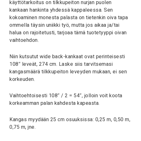
käyttötarkoitus on tilkkupeiton nurjan puolen
kankaan hankinta yhdessä kappaleessa. Sen
kokoaminen monesta palasta on tietenkin oiva tapa
ommella täysin uniikki työ, mutta jos aikaa ja/tai
halua on rajoitetusti, tarjoaa tämä tuotetyyppi oivan
vaihtoehdon.
Niin kutsutut wide back-kankaat ovat perinteisesti
108″ leveät, 274 cm. Laske siis tarvitsemasi
kangasmäärä tilkkupeiton leveyden mukaan, ei sen
korkeuden.
Vaihtoehtoisesti 108″ / 2 = 54″, jolloin voit koota
korkeamman palan kahdesta kapeasta.
Kangas myydään 25 cm osuuksissa: 0,25 m, 0,50 m,
0,75 m, jne.