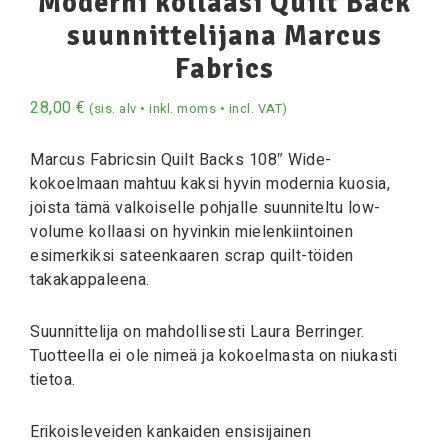
Moderni kollaasi Quilt Back
suunnittelijana Marcus
Fabrics
28,00
€
(sis. alv • inkl. moms • incl. VAT)
Marcus Fabricsin Quilt Backs 108″ Wide-
kokoelmaan mahtuu kaksi hyvin modernia kuosia,
joista tämä valkoiselle pohjalle suunniteltu low-
volume kollaasi on hyvinkin mielenkiintoinen
esimerkiksi sateenkaaren scrap quilt-töiden
takakappaleena.
Suunnittelija on mahdollisesti Laura Berringer.
Tuotteella ei ole nimeä ja kokoelmasta on niukasti
tietoa.
Erikoisleveiden kankaiden ensisijainen