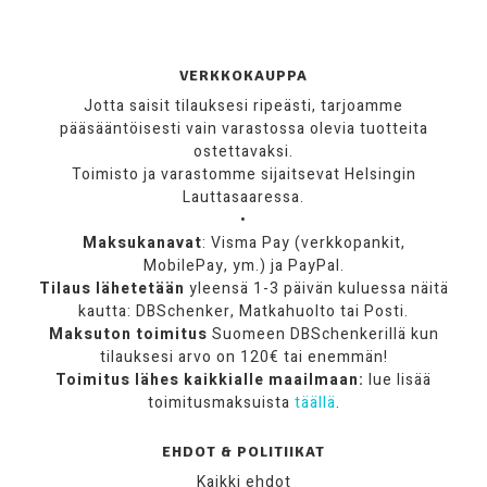
VERKKOKAUPPA
Jotta saisit tilauksesi ripeästi, tarjoamme
pääsääntöisesti vain varastossa olevia tuotteita
ostettavaksi.
Toimisto ja varastomme sijaitsevat Helsingin
Lauttasaaressa.
•
Maksukanavat
: Visma Pay (verkkopankit,
MobilePay, ym.) ja PayPal.
Tilaus lähetetään
yleensä 1-3 päivän kuluessa näitä
kautta: DBSchenker, Matkahuolto tai Posti.
Maksuton toimitus
Suomeen DBSchenkerillä kun
tilauksesi arvo on 120€ tai enemmän!
Toimitus lähes kaikkialle maailmaan:
lue lisää
toimitusmaksuista
täällä
.
EHDOT & POLITIIKAT
Kaikki ehdot