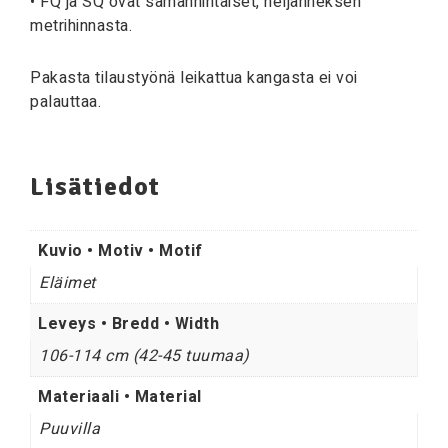
• FQ ja SQ ovat samanhintaiset, neljänneksen
metrihinnasta.
Pakasta tilaustyönä leikattua kangasta ei voi
palauttaa.
Lisätiedot
Kuvio • Motiv • Motif
Eläimet
Leveys • Bredd • Width
106-114 cm (42-45 tuumaa)
Materiaali • Material
Puuvilla