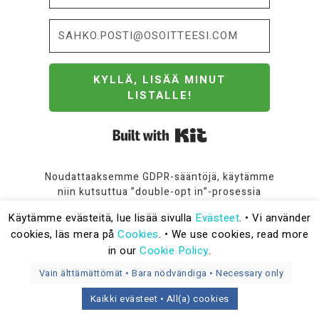
KYLLÄ, LISÄÄ MINUT
LISTALLE!
Built with Kit
Noudattaaksemme GDPR-sääntöjä, käytämme
niin kutsuttua ”double-opt in”-prosessia
rekisteröinnissä. Lue
Tietosuoja-sivu
jos
Käytämme evästeitä, lue lisää sivulla
Evästeet
. • Vi använder
kaipaat lisätietoja.
cookies, läs mera på
Cookies
. • We use cookies, read more
in our
Cookie Policy
.
Vain älttämättömät • Bara nödvändiga • Necessary only
Kaikki evästeet • All(a) cookies
COPYRIGHT © 2026 SENTTI JA TUUMA.