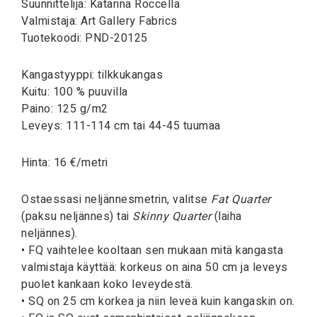
Suunnittelija: Katarina Roccella
Valmistaja: Art Gallery Fabrics
Tuotekoodi: PND-20125
Kangastyyppi: tilkkukangas
Kuitu: 100 % puuvilla
Paino: 125 g/m2
Leveys: 111-114 cm tai 44-45 tuumaa
Hinta: 16 €/metri
Ostaessasi neljännesmetrin, valitse
Fat Quarter
(paksu neljännes) tai
Skinny Quarter
(laiha
neljännes).
• FQ vaihtelee kooltaan sen mukaan mitä kangasta
valmistaja käyttää: korkeus on aina 50 cm ja leveys
puolet kankaan koko leveydestä.
• SQ on 25 cm korkea ja niin leveä kuin kangaskin on.