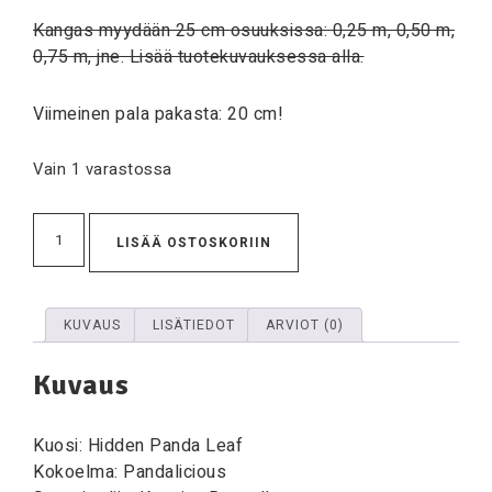
Kangas myydään 25 cm osuuksissa: 0,25 m, 0,50 m,
0,75 m, jne. Lisää tuotekuvauksessa alla.
Viimeinen pala pakasta: 20 cm!
Vain 1 varastossa
LISÄÄ OSTOSKORIIN
KUVAUS
LISÄTIEDOT
ARVIOT (0)
Kuvaus
Kuosi: Hidden Panda Leaf
Kokoelma: Pandalicious