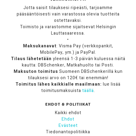
Jotta saisit tilauksesi ripeästi, tarjoamme
pääsääntöisesti vain varastossa olevia tuotteita
ostettavaksi.
Toimisto ja varastomme sijaitsevat Helsingin
Lauttasaaressa.
•
Maksukanavat
: Visma Pay (verkkopankit,
MobilePay, ym.) ja PayPal.
Tilaus lähetetään
yleensä 1-3 päivän kuluessa näitä
kautta: DBSchenker, Matkahuolto tai Posti.
Maksuton toimitus
Suomeen DBSchenkerillä kun
tilauksesi arvo on 120€ tai enemmän!
Toimitus lähes kaikkialle maailmaan:
lue lisää
toimitusmaksuista
täällä
.
EHDOT & POLITIIKAT
Kaikki ehdot
Ehdot
Evästeet
Tiedonantopolitiikka