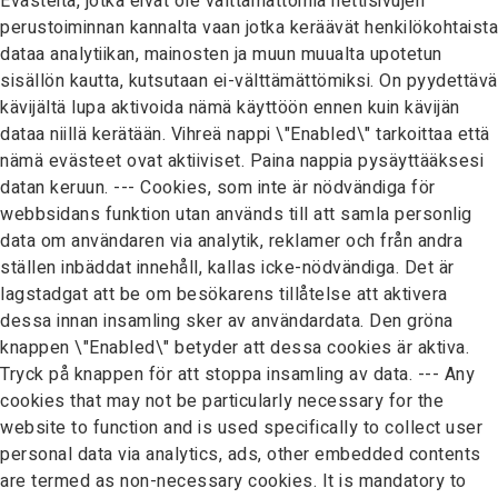
Evästeitä, jotka eivät ole välttämättömiä nettisivujen
perustoiminnan kannalta vaan jotka keräävät henkilökohtaista
dataa analytiikan, mainosten ja muun muualta upotetun
sisällön kautta, kutsutaan ei-välttämättömiksi. On pyydettävä
kävijältä lupa aktivoida nämä käyttöön ennen kuin kävijän
dataa niillä kerätään. Vihreä nappi \"Enabled\" tarkoittaa että
nämä evästeet ovat aktiiviset. Paina nappia pysäyttääksesi
datan keruun. --- Cookies, som inte är nödvändiga för
webbsidans funktion utan används till att samla personlig
data om användaren via analytik, reklamer och från andra
ställen inbäddat innehåll, kallas icke-nödvändiga. Det är
lagstadgat att be om besökarens tillåtelse att aktivera
dessa innan insamling sker av användardata. Den gröna
knappen \"Enabled\" betyder att dessa cookies är aktiva.
Tryck på knappen för att stoppa insamling av data. --- Any
cookies that may not be particularly necessary for the
website to function and is used specifically to collect user
personal data via analytics, ads, other embedded contents
are termed as non-necessary cookies. It is mandatory to