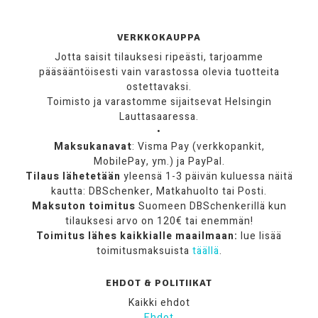
VERKKOKAUPPA
Jotta saisit tilauksesi ripeästi, tarjoamme
pääsääntöisesti vain varastossa olevia tuotteita
ostettavaksi.
Toimisto ja varastomme sijaitsevat Helsingin
Lauttasaaressa.
•
Maksukanavat
: Visma Pay (verkkopankit,
MobilePay, ym.) ja PayPal.
Tilaus lähetetään
yleensä 1-3 päivän kuluessa näitä
kautta: DBSchenker, Matkahuolto tai Posti.
Maksuton toimitus
Suomeen DBSchenkerillä kun
tilauksesi arvo on 120€ tai enemmän!
Toimitus lähes kaikkialle maailmaan:
lue lisää
toimitusmaksuista
täällä
.
EHDOT & POLITIIKAT
Kaikki ehdot
Ehdot