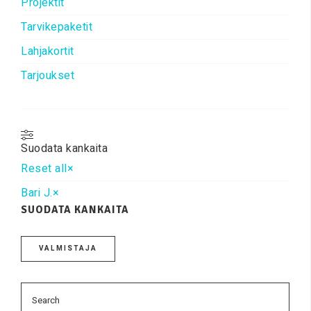
Projektit
Tarvikepaketit
Lahjakortit
Tarjoukset
Suodata kankaita
Reset all
×
Bari J.
×
SUODATA KANKAITA
VALMISTAJA