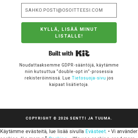
KYLLÄ, LISÄÄ MINUT
LISTALLE!
Built with Kit
Noudattaaksemme GDPR-sääntöjä, käytämme
niin kutsuttua ”double-opt in”-prosessia
rekisteröinnissä. Lue
Tietosuoja-sivu
jos
kaipaat lisätietoja.
COPYRIGHT © 2026 SENTTI JA TUUMA.
Käytämme evästeitä, lue lisää sivulla
Evästeet
. • Vi använder