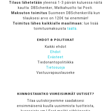
Tilaus lähetetään
yleensä 1-3 päivän kuluessa näitä
kautta: DBSchenker, Matkahuolto tai Posti.
Maksuton toimitus
Suomeen DBSchenkerillä kun
tilauksesi arvo on 120€ tai enemmän!
Toimitus lähes kaikkialle maailmaan:
lue lisää
toimitusmaksuista
täällä
.
EHDOT & POLITIIKAT
Kaikki ehdot
Ehdot
Evästeet
Tiedonantopolitiikka
Tietosuoja
Vastuuvapauslauseke
KIINNOSTAVATKO VIIMEISIMMÄT UUTISET?
Tilaa uutiskirjeemme saadaksesi
ensimmäisenä kuulla uusimmista tuotteista,