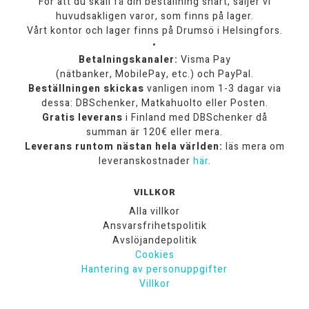
För att du skall få din beställning snart, säljer vi
huvudsakligen varor, som finns på lager.
Vårt kontor och lager finns på Drumsö i Helsingfors.
•
Betalningskanaler:
Visma Pay
(nätbanker, MobilePay, etc.) och PayPal.
Beställningen skickas
vanligen inom 1-3 dagar via
dessa: DBSchenker, Matkahuolto eller Posten.
Gratis leverans
i Finland med DBSchenker då
summan är 120€ eller mera.
Leverans runtom nästan hela världen:
läs mera om
leveranskostnader
här
.
VILLKOR
Alla villkor
Ansvarsfrihetspolitik
Avslöjandepolitik
Cookies
Hantering av personuppgifter
Villkor