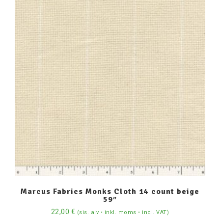
Marcus Fabrics Monks Cloth 14 count beige
59″
22,00
€
(sis. alv • inkl. moms • incl. VAT)