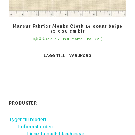
Marcus Fabrics Monks Cloth 14 count beige
75 x 50 cm bit
6,50
€
(sis. alv • inkl. moms • incl. VAT)
LÄGG TILL I VARUKORG
PRODUKTER
Tyger till broderi
Friformsbroderi
Linne-bomullsblandningar