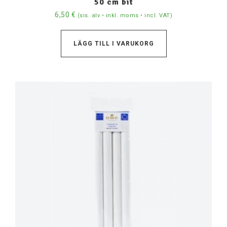
50 cm bit
6,50
€
(sis. alv • inkl. moms • incl. VAT)
LÄGG TILL I VARUKORG