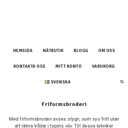
HEMSIDA
NÄTBUTIK
BLOGG
OM OSS
KONTAKTA OSS
MITT KONTO
VARUKORG
SVENSKA
Friformsbroderi
Med friformsbroderi avses stygn, som sys fritt utan
att räkna trådar i tygets väv. Till dessa tekniker