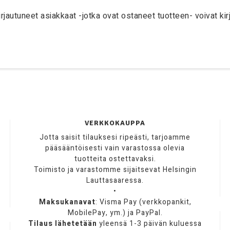
irjautuneet asiakkaat -jotka ovat ostaneet tuotteen- voivat kirj
VERKKOKAUPPA
Jotta saisit tilauksesi ripeästi, tarjoamme
pääsääntöisesti vain varastossa olevia
tuotteita ostettavaksi.
Toimisto ja varastomme sijaitsevat Helsingin
Lauttasaaressa.
•
Maksukanavat
: Visma Pay (verkkopankit,
MobilePay, ym.) ja PayPal.
Tilaus lähetetään
yleensä 1-3 päivän kuluessa