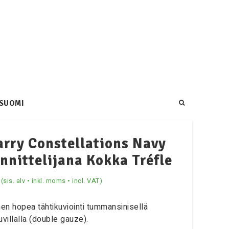
SUOMI
arry Constellations Navy
nnittelijana Kokka Tréfle
(sis. alv • inkl. moms • incl. VAT)
nen hopea tähtikuviointi tummansinisellä
uvillalla (double gauze).