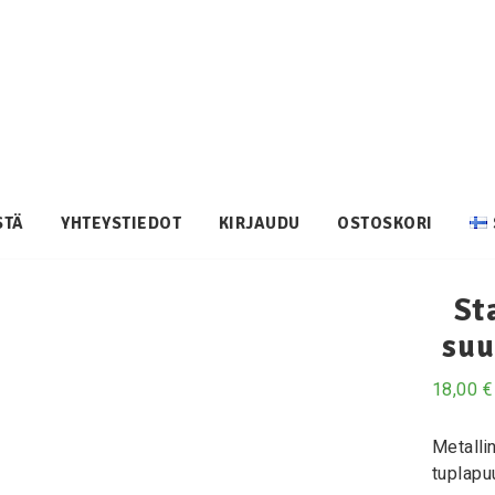
STÄ
YHTEYSTIEDOT
KIRJAUDU
OSTOSKORI
St
suu
18,00
€
Metalli
tuplapu