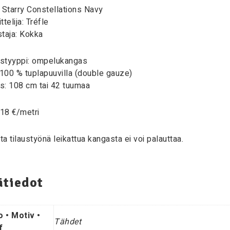
 Starry Constellations Navy
ttelija: Tréfle
taja: Kokka
styyppi: ompelukangas
 100 % tuplapuuvilla (double gauze)
s: 108 cm tai 42 tuumaa
 18 €/metri
a tilaustyönä leikattua kangasta ei voi palauttaa.
ätiedot
o • Motiv •
Tähdet
f