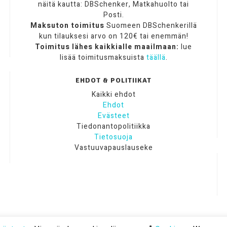
näitä kautta: DBSchenker, Matkahuolto tai
Posti.
Maksuton toimitus
Suomeen DBSchenkerillä
kun tilauksesi arvo on 120€ tai enemmän!
Toimitus lähes kaikkialle maailmaan:
lue
lisää toimitusmaksuista
täällä
.
EHDOT & POLITIIKAT
Kaikki ehdot
Ehdot
Evästeet
Tiedonantopolitiikka
Tietosuoja
Vastuuvapauslauseke