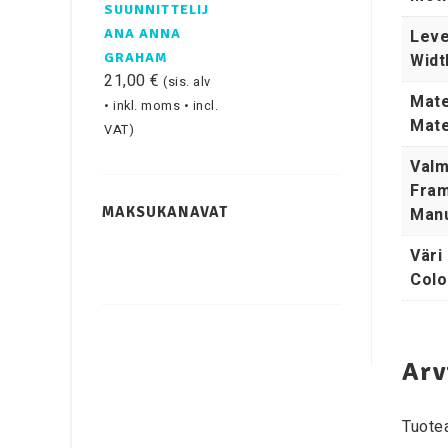
SUUNNITTELIJ
Leve
ANA ANNA
Widt
GRAHAM
21,00
€
(sis. alv
Mate
• inkl. moms • incl.
Mate
VAT)
Valm
Fram
MAKSUKANAVAT
Manu
Väri 
Colo
Arv
Tuotea