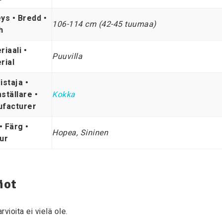
ys • Bredd •
106-114 cm (42-45 tuumaa)
h
riaali •
Puuvilla
rial
istaja •
ställare •
Kokka
facturer
• Färg •
Hopea, Sininen
ur
iot
rvioita ei vielä ole.