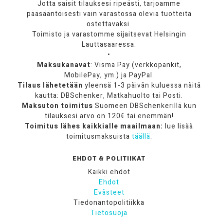
Jotta saisit tilauksesi ripeästi, tarjoamme
pääsääntöisesti vain varastossa olevia tuotteita
ostettavaksi.
Toimisto ja varastomme sijaitsevat Helsingin
Lauttasaaressa.
•
Maksukanavat
: Visma Pay (verkkopankit,
MobilePay, ym.) ja PayPal.
Tilaus lähetetään
yleensä 1-3 päivän kuluessa näitä
kautta: DBSchenker, Matkahuolto tai Posti.
Maksuton toimitus
Suomeen DBSchenkerillä kun
tilauksesi arvo on 120€ tai enemmän!
Toimitus lähes kaikkialle maailmaan:
lue lisää
toimitusmaksuista
täällä
.
EHDOT & POLITIIKAT
Kaikki ehdot
Ehdot
Evästeet
Tiedonantopolitiikka
Tietosuoja