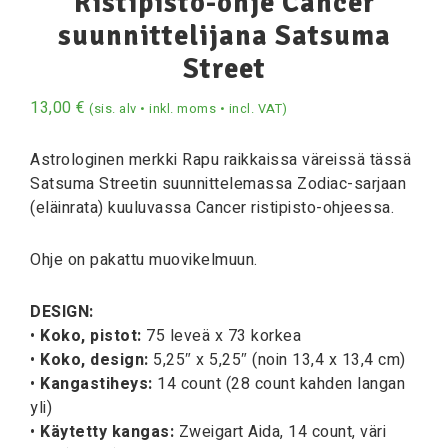
Ristipisto-ohje Cancer
suunnittelijana Satsuma
Street
13,00
€
(sis. alv • inkl. moms • incl. VAT)
Astrologinen merkki Rapu raikkaissa väreissä tässä
Satsuma Streetin suunnittelemassa Zodiac-sarjaan
(eläinrata) kuuluvassa Cancer ristipisto-ohjeessa.
Ohje on pakattu muovikelmuun.
DESIGN:
•
Koko, pistot:
75 leveä x 73 korkea
•
Koko, design:
5,25″ x 5,25″ (noin 13,4 x 13,4 cm)
•
Kangastiheys:
14 count (28 count kahden langan
yli)
•
Käytetty kangas:
Zweigart Aida, 14 count, väri