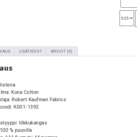
VAUS
LISÄTIEDOT
ARVIOT (0)
aus
Wisteria
lma: Kona Cotton
staja: Robert Kaufman Fabrics
koodi: K001-1392
styyppi: tilkkukangas
 100 % puuvilla