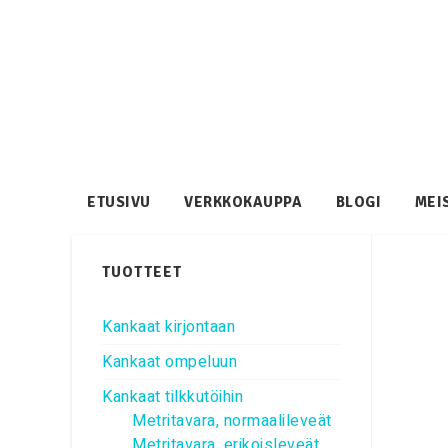
ETUSIVU
VERKKOKAUPPA
BLOGI
MEI
TUOTTEET
Kankaat kirjontaan
Kankaat ompeluun
Kankaat tilkkutöihin
Metritavara, normaalileveät
Metritavara, erikoisleveät