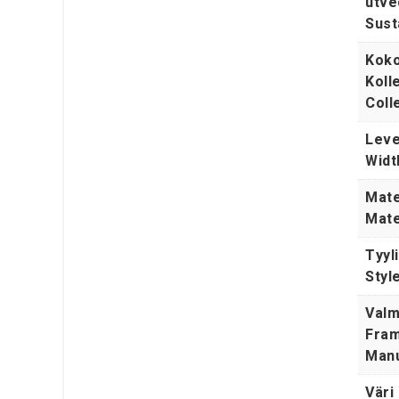
utve
Sust
Koko
Koll
Coll
Leve
Widt
Mate
Mate
Tyyli
Styl
Valm
Fram
Manu
Väri 