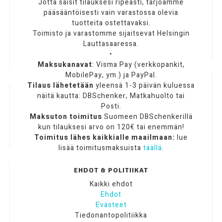
Jotta saisit tilauksesi ripeästi, tarjoamme
pääsääntöisesti vain varastossa olevia
tuotteita ostettavaksi.
Toimisto ja varastomme sijaitsevat Helsingin
Lauttasaaressa.
•
Maksukanavat
: Visma Pay (verkkopankit,
MobilePay, ym.) ja PayPal.
Tilaus lähetetään
yleensä 1-3 päivän kuluessa
näitä kautta: DBSchenker, Matkahuolto tai
Posti.
Maksuton toimitus
Suomeen DBSchenkerillä
kun tilauksesi arvo on 120€ tai enemmän!
Toimitus lähes kaikkialle maailmaan:
lue
lisää toimitusmaksuista
täällä
.
EHDOT & POLITIIKAT
Kaikki ehdot
Ehdot
Evästeet
Tiedonantopolitiikka