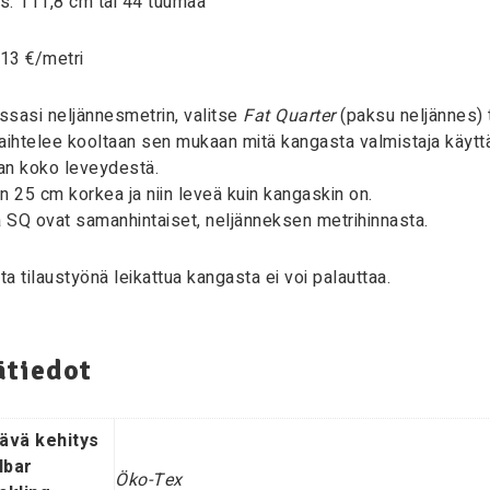
s: 111,8 cm tai 44 tuumaa
 13 €/metri
sasi neljännesmetrin, valitse
Fat Quarter
(paksu neljännes) 
aihtelee kooltaan sen mukaan mitä kangasta valmistaja käytt
an koko leveydestä.
n 25 cm korkea ja niin leveä kuin kangaskin on.
a SQ ovat samanhintaiset, neljänneksen metrihinnasta.
a tilaustyönä leikattua kangasta ei voi palauttaa.
ätiedot
ävä kehitys
lbar
Öko-Tex