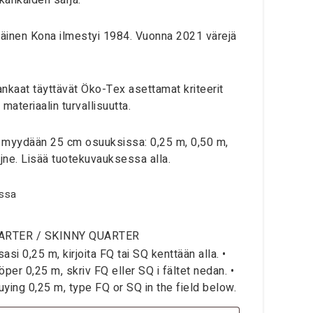
akankaiden sarja.
inen Kona ilmestyi 1984. Vuonna 2021 värejä
nkaat täyttävät Öko-Tex asettamat kriteerit
materiaalin turvallisuutta.
myydään 25 cm osuuksissa: 0,25 m, 0,50 m,
 jne. Lisää tuotekuvauksessa alla.
ssa
ARTER / SKINNY QUARTER
si 0,25 m, kirjoita FQ tai SQ kenttään alla. •
per 0,25 m, skriv FQ eller SQ i fältet nedan. •
ying 0,25 m, type FQ or SQ in the field below.