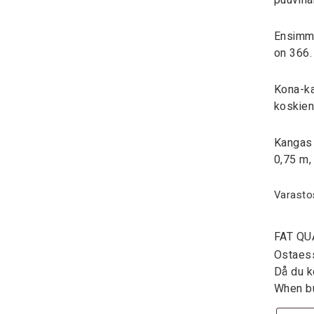
puuvill
Ensimmä
on 366.
Kona-ka
koskien 
Kangas 
0,75 m,
Varasto
FAT QU
Ostaessa
Då du kö
When bu