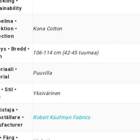
ckling •
ainability
elma •
ektion •
Kona Cotton
ection
ys • Bredd •
106-114 cm (42-45 tuumaa)
h
riaali •
Puuvilla
rial
 • Stil •
Yksivärinen
e
istaja •
ställare •
Robert Kaufman Fabrics
facturer
• Färg •