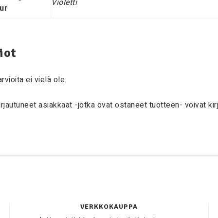
Violetti
ur
iot
rvioita ei vielä ole.
irjautuneet asiakkaat -jotka ovat ostaneet tuotteen- voivat kirj
VERKKOKAUPPA