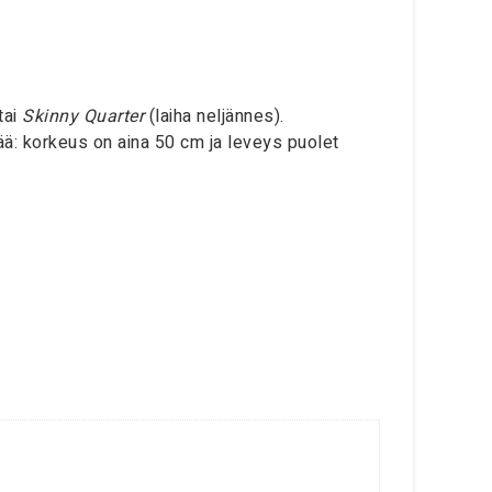
tai
Skinny Quarter
(laiha neljännes).
ää: korkeus on aina 50 cm ja leveys puolet