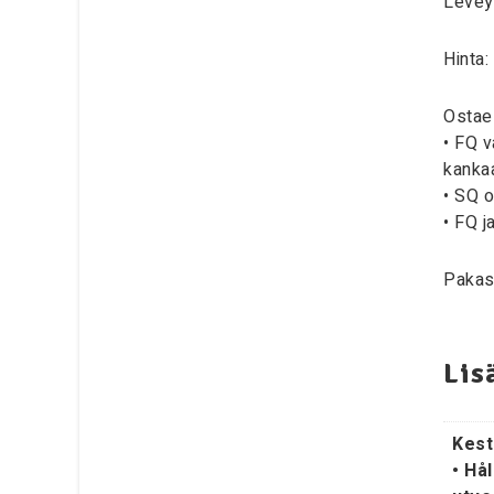
Levey
Hinta:
Ostaes
• FQ v
kanka
• SQ o
• FQ j
Pakast
Lis
Kest
• Hål