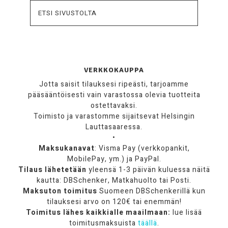
VERKKOKAUPPA
Jotta saisit tilauksesi ripeästi, tarjoamme
pääsääntöisesti vain varastossa olevia tuotteita
ostettavaksi.
Toimisto ja varastomme sijaitsevat Helsingin
Lauttasaaressa.
•
Maksukanavat
: Visma Pay (verkkopankit,
MobilePay, ym.) ja PayPal.
Tilaus lähetetään
yleensä 1-3 päivän kuluessa näitä
kautta: DBSchenker, Matkahuolto tai Posti.
Maksuton toimitus
Suomeen DBSchenkerillä kun
tilauksesi arvo on 120€ tai enemmän!
Toimitus lähes kaikkialle maailmaan:
lue lisää
toimitusmaksuista
täällä
.