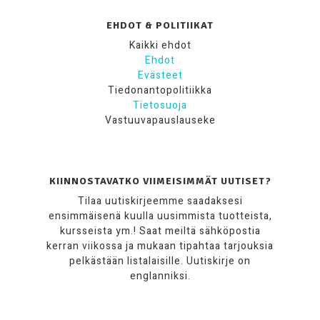
EHDOT & POLITIIKAT
Kaikki ehdot
Ehdot
Evästeet
Tiedonantopolitiikka
Tietosuoja
Vastuuvapauslauseke
KIINNOSTAVATKO VIIMEISIMMÄT UUTISET?
Tilaa uutiskirjeemme saadaksesi
ensimmäisenä kuulla uusimmista tuotteista,
kursseista ym.! Saat meiltä sähköpostia
kerran viikossa ja mukaan tipahtaa tarjouksia
pelkästään listalaisille. Uutiskirje on
englanniksi.