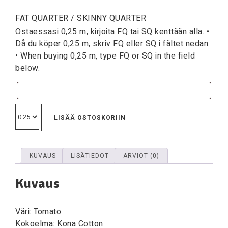
FAT QUARTER / SKINNY QUARTER
Ostaessasi 0,25 m, kirjoita FQ tai SQ kenttään alla. •
Då du köper 0,25 m, skriv FQ eller SQ i fältet nedan.
• When buying 0,25 m, type FQ or SQ in the field
below.
LISÄÄ OSTOSKORIIN
KUVAUS
LISÄTIEDOT
ARVIOT (0)
Kuvaus
Väri: Tomato
Kokoelma: Kona Cotton