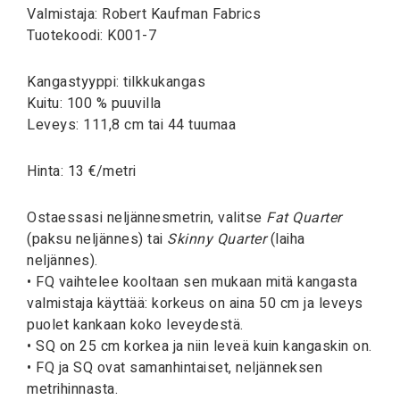
Valmistaja: Robert Kaufman Fabrics
Tuotekoodi: K001-7
Kangastyyppi: tilkkukangas
Kuitu: 100 % puuvilla
Leveys: 111,8 cm tai 44 tuumaa
Hinta: 13 €/metri
Ostaessasi neljännesmetrin, valitse
Fat Quarter
(paksu neljännes) tai
Skinny Quarter
(laiha
neljännes).
• FQ vaihtelee kooltaan sen mukaan mitä kangasta
valmistaja käyttää: korkeus on aina 50 cm ja leveys
puolet kankaan koko leveydestä.
• SQ on 25 cm korkea ja niin leveä kuin kangaskin on.
• FQ ja SQ ovat samanhintaiset, neljänneksen
metrihinnasta.