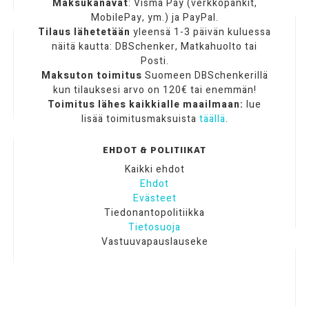
Maksukanavat
: Visma Pay (verkkopankit,
MobilePay, ym.) ja PayPal.
Tilaus lähetetään
yleensä 1-3 päivän kuluessa
näitä kautta: DBSchenker, Matkahuolto tai
Posti.
Maksuton toimitus
Suomeen DBSchenkerillä
kun tilauksesi arvo on 120€ tai enemmän!
Toimitus lähes kaikkialle maailmaan:
lue
lisää toimitusmaksuista
täällä
.
EHDOT & POLITIIKAT
Kaikki ehdot
Ehdot
Evästeet
Tiedonantopolitiikka
Tietosuoja
Vastuuvapauslauseke