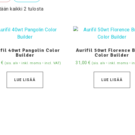
ään kaikki 2 tulosta
ifil 40wt Pangolin Color
Aurifil 50wt Florence 
Builder
Color Builder
0
€
31,00
€
(sis. alv • inkl. moms • incl. VAT)
(sis. alv • inkl. moms • i
LUE LISÄÄ
LUE LISÄÄ