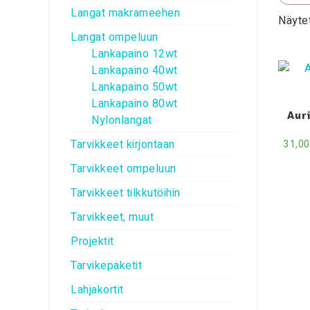
Langat makrameehen
Näytet
Langat ompeluun
Lankapaino 12wt
Lankapaino 40wt
Lankapaino 50wt
Lankapaino 80wt
Aur
Nylonlangat
Tarvikkeet kirjontaan
31,0
Tarvikkeet ompeluun
Tarvikkeet tilkkutöihin
Tarvikkeet, muut
Projektit
Tarvikepaketit
Lahjakortit