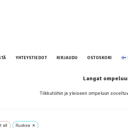
STÄ
YHTEYSTIEDOT
KIRJAUDU
OSTOSKORI
Langat ompeluu
Tilkkutöihin ja yleiseen ompeluun soveltuv
×
 all
Ruskea