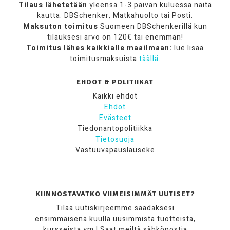
Tilaus lähetetään
yleensä 1-3 päivän kuluessa näitä
kautta: DBSchenker, Matkahuolto tai Posti.
Maksuton toimitus
Suomeen DBSchenkerillä kun
tilauksesi arvo on 120€ tai enemmän!
Toimitus lähes kaikkialle maailmaan:
lue lisää
toimitusmaksuista
täällä
.
EHDOT & POLITIIKAT
Kaikki ehdot
Ehdot
Evästeet
Tiedonantopolitiikka
Tietosuoja
Vastuuvapauslauseke
KIINNOSTAVATKO VIIMEISIMMÄT UUTISET?
Tilaa uutiskirjeemme saadaksesi
ensimmäisenä kuulla uusimmista tuotteista,
kursseista ym.! Saat meiltä sähköpostia