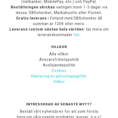
(nätbanker, MobilePay, etc.) och PayPal.
Beställningen skickas
vanligen inom 1-3 dagar via
dessa: DBSchenker, Matkahuolto eller Posten.
Gratis leverans
i Finland med DBSchenker då
summan är 120€ eller mera.
Leverans runtom nästan hela världen:
läs mera om
leveranskostnader
här
.
VILLKOR
Alla villkor
Ansvarsfrihetspolitik
Avslöjandepolitik
Cookies
Hantering av personuppgifter
Villkor
INTRESSERAD AV SENASTE NYTT?
Beställ vårt nyhetsbrev för att som första
höra om våra nyaste produkter, kurser, o.s.v.!