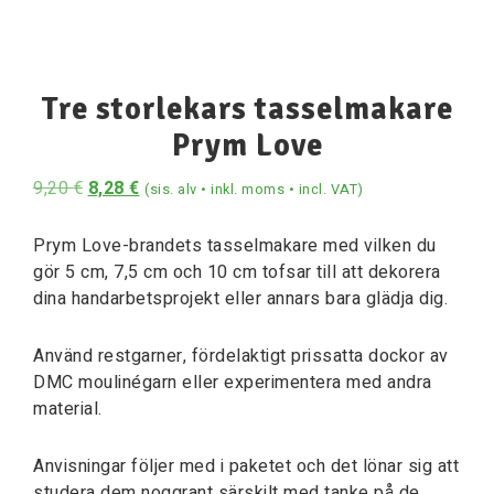
Tre storlekars tasselmakare
Prym Love
9,20
€
8,28
€
(sis. alv • inkl. moms • incl. VAT)
Prym Love-brandets tasselmakare med vilken du
gör 5 cm, 7,5 cm och 10 cm tofsar till att dekorera
dina handarbetsprojekt eller annars bara glädja dig.
Använd restgarner, fördelaktigt prissatta dockor av
DMC moulinégarn eller experimentera med andra
material.
Anvisningar följer med i paketet och det lönar sig att
studera dem noggrant särskilt med tanke på de