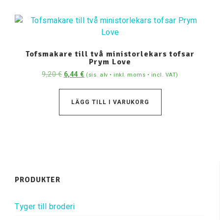
Tofsmakare till två ministorlekars tofsar
Prym Love
9,20
€
6,44
€
(sis. alv • inkl. moms • incl. VAT)
LÄGG TILL I VARUKORG
PRODUKTER
Tyger till broderi