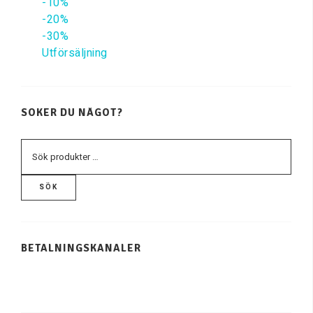
-10%
-20%
-30%
Utförsäljning
SÖKER DU NÅGOT?
SÖK
BETALNINGSKANALER