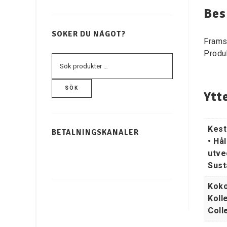
Bes
SÖKER DU NÅGOT?
Frams
Produ
SÖK
Ytt
Kest
BETALNINGSKANALER
• Hål
utve
Sust
Koko
Koll
Coll