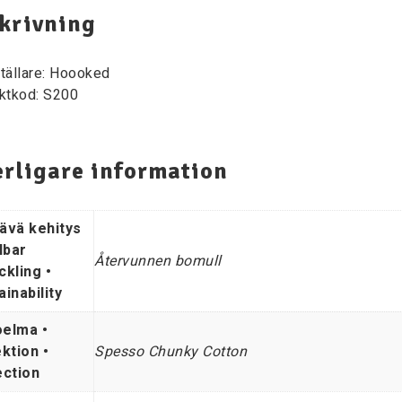
krivning
tällare: Hoooked
ktkod: S200
erligare information
ävä kehitys
lbar
Återvunnen bomull
ckling •
ainability
elma •
ektion •
Spesso Chunky Cotton
ection