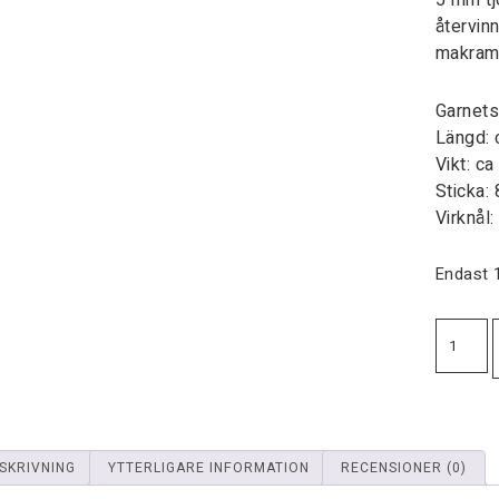
5 mm tj
återvin
makram
Garnets
Längd: 
Vikt: ca
Sticka:
Virknål
Endast 1
SKRIVNING
YTTERLIGARE INFORMATION
RECENSIONER (0)