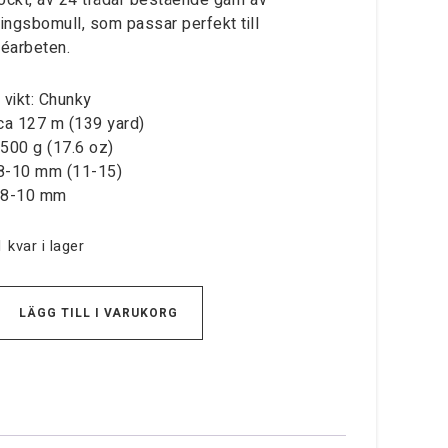
ockt, av 24 trådar bestående garn av
ningsbomull, som passar perfekt till
éarbeten.
 vikt: Chunky
ca 127 m (139 yard)
 500 g (17.6 oz)
 8-10 mm (11-15)
: 8-10 mm
 kvar i lager
LÄGG TILL I VARUKORG