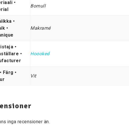
riaali •
Bomull
rial
iikka •
ik •
Makramé
nique
istaja •
ställare •
Hoooked
facturer
• Färg •
Vit
ur
ensioner
nns inga recensioner än.