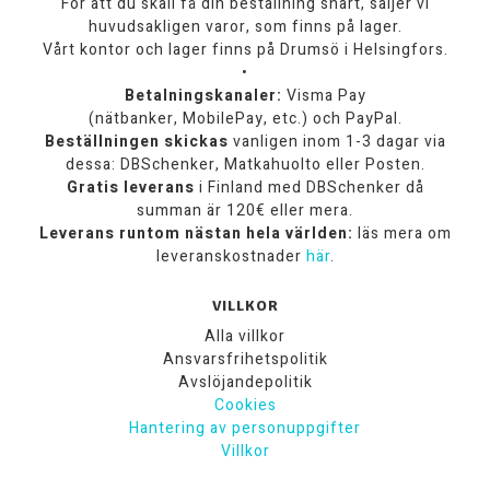
För att du skall få din beställning snart, säljer vi
huvudsakligen varor, som finns på lager.
Vårt kontor och lager finns på Drumsö i Helsingfors.
•
Betalningskanaler:
Visma Pay
(nätbanker, MobilePay, etc.) och PayPal.
Beställningen skickas
vanligen inom 1-3 dagar via
dessa: DBSchenker, Matkahuolto eller Posten.
Gratis leverans
i Finland med DBSchenker då
summan är 120€ eller mera.
Leverans runtom nästan hela världen:
läs mera om
leveranskostnader
här
.
VILLKOR
Alla villkor
Ansvarsfrihetspolitik
Avslöjandepolitik
Cookies
Hantering av personuppgifter
Villkor