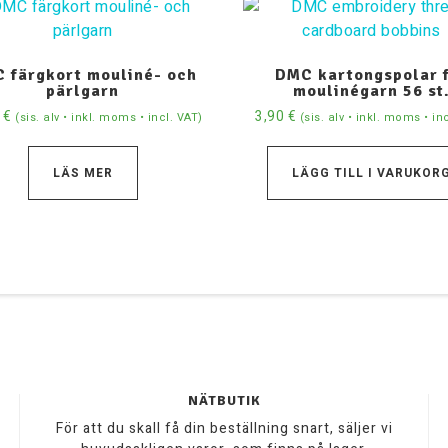
 färgkort mouliné- och
DMC kartongspolar 
pärlgarn
moulinégarn 56 st
0
€
3,90
€
(sis. alv • inkl. moms • incl. VAT)
(sis. alv • inkl. moms • in
LÄS MER
LÄGG TILL I VARUKOR
NÄTBUTIK
För att du skall få din beställning snart, säljer vi