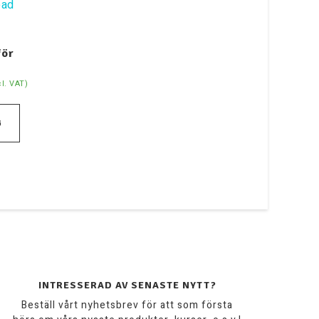
för
.
cl. VAT)
G
INTRESSERAD AV SENASTE NYTT?
Beställ vårt nyhetsbrev för att som första