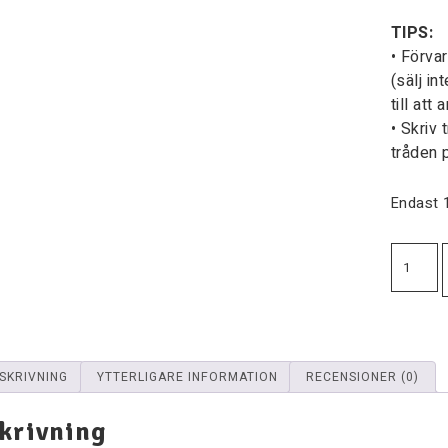
TIPS:
• Förva
(sälj i
till att
• Skriv 
tråden p
Endast 1
SKRIVNING
YTTERLIGARE INFORMATION
RECENSIONER (0)
krivning