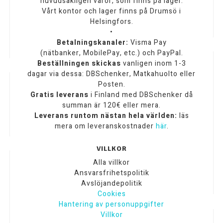
huvudsakligen varor, som finns på lager.
Vårt kontor och lager finns på Drumsö i
Helsingfors.
•
Betalningskanaler:
Visma Pay
(nätbanker, MobilePay, etc.) och PayPal.
Beställningen skickas
vanligen inom 1-3
dagar via dessa: DBSchenker, Matkahuolto eller
Posten.
Gratis leverans
i Finland med DBSchenker då
summan är 120€ eller mera.
Leverans runtom nästan hela världen:
läs
mera om leveranskostnader
här
.
VILLKOR
Alla villkor
Ansvarsfrihetspolitik
Avslöjandepolitik
Cookies
Hantering av personuppgifter
Villkor