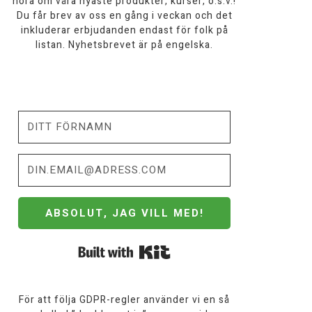
höra om våra nyaste produkter, kurser, o.s.v.!
Du får brev av oss en gång i veckan och det
inkluderar erbjudanden endast för folk på
listan. Nyhetsbrevet är på engelska.
ABSOLUT, JAG VILL MED!
Built with Kit
För att följa GDPR-regler använder vi en så