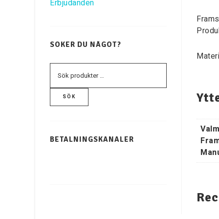
Erbjudanden
Frams
Produ
SÖKER DU NÅGOT?
Materi
Ytt
SÖK
Valm
Fram
BETALNINGSKANALER
Manu
Rec