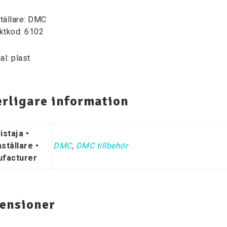
tällare: DMC
ktkod: 6102
al: plast
erligare information
istaja •
ställare •
DMC
,
DMC tillbehör
facturer
ensioner