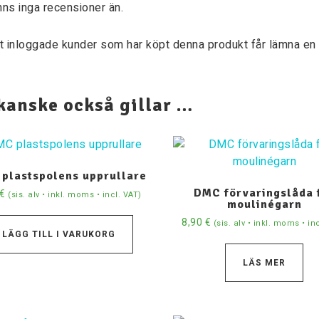
nns inga recensioner än.
t inloggade kunder som har köpt denna produkt får lämna en 
kanske också gillar …
plastspolens upprullare
DMC förvaringslåda 
€
(sis. alv • inkl. moms • incl. VAT)
moulinégarn
8,90
€
(sis. alv • inkl. moms • in
LÄGG TILL I VARUKORG
LÄS MER