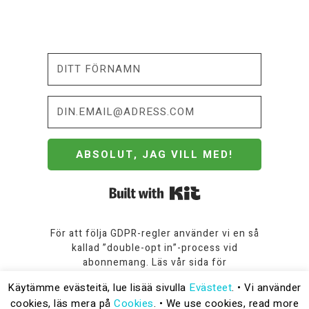
ABSOLUT, JAG VILL MED!
Built with Kit
För att följa GDPR-regler använder vi en så
kallad ”double-opt in”-process vid
abonnemang. Läs vår sida för
Personuppgiftshantering
om du vill veta
Käytämme evästeitä, lue lisää sivulla
Evästeet
. • Vi använder
mera.
cookies, läs mera på
Cookies
. • We use cookies, read more