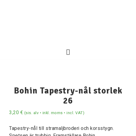
Bohin Tapestry-nål storlek
26
3,20
€
(sis. alv • inkl. moms • incl. VAT)
Tapestry-nål till stramaljbroderi och korsstygn.
Spetsen är trubbig. Framställare Bohin.