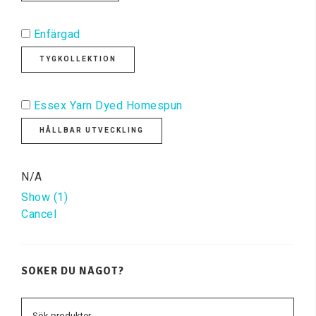
Enfärgad
TYGKOLLEKTION
Essex Yarn Dyed Homespun
HÅLLBAR UTVECKLING
N/A
Show
(
1
)
Cancel
SÖKER DU NÅGOT?