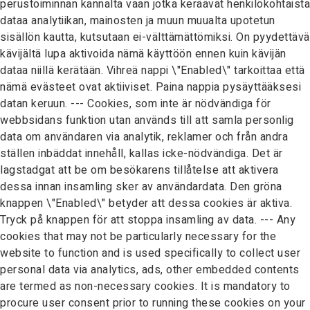
perustoiminnan kannalta vaan jotka keräävät henkilökohtaista
dataa analytiikan, mainosten ja muun muualta upotetun
sisällön kautta, kutsutaan ei-välttämättömiksi. On pyydettävä
kävijältä lupa aktivoida nämä käyttöön ennen kuin kävijän
dataa niillä kerätään. Vihreä nappi \"Enabled\" tarkoittaa että
nämä evästeet ovat aktiiviset. Paina nappia pysäyttääksesi
datan keruun. --- Cookies, som inte är nödvändiga för
webbsidans funktion utan används till att samla personlig
data om användaren via analytik, reklamer och från andra
ställen inbäddat innehåll, kallas icke-nödvändiga. Det är
lagstadgat att be om besökarens tillåtelse att aktivera
dessa innan insamling sker av användardata. Den gröna
knappen \"Enabled\" betyder att dessa cookies är aktiva.
Tryck på knappen för att stoppa insamling av data. --- Any
cookies that may not be particularly necessary for the
website to function and is used specifically to collect user
personal data via analytics, ads, other embedded contents
are termed as non-necessary cookies. It is mandatory to
procure user consent prior to running these cookies on your