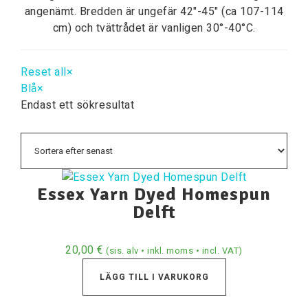
angenämt. Bredden är ungefär 42"-45" (ca 107-114
cm) och tvättrådet är vanligen 30°-40°C.
Reset all
×
Blå
×
Endast ett sökresultat
Essex Yarn Dyed Homespun
Delft
20,00
€
(sis. alv • inkl. moms • incl. VAT)
LÄGG TILL I VARUKORG