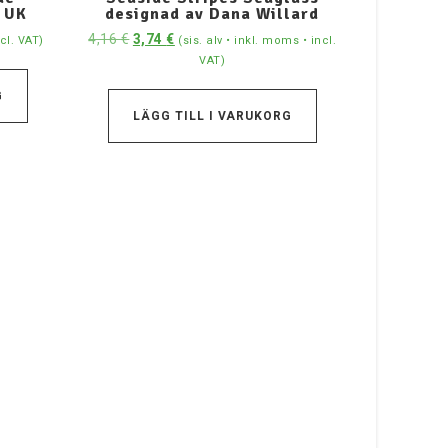
 UK
designad av Dana Willard
4,16
€
3,74
€
ncl. VAT)
(sis. alv • inkl. moms • incl.
VAT)
G
LÄGG TILL I VARUKORG