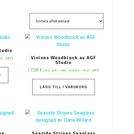
tudio
Visions Woodblock av AGF
ncl. VAT)
Studio
17,00
€
(sis. alv • inkl. moms • incl. VAT)
G
LÄGG TILL I VARUKORG
ue
Seaside Stripes Seaglass