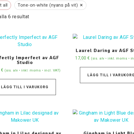
×
 all
Tone-on-white (nyans på vit)
alla 6 resultat
Laurel Daring av AGF S
fectly Imperfect av AGF
17,00
€
(sis. alv • inkl. moms • i
Studio
0
€
(sis. alv • inkl. moms • incl. VAT)
LÄGG TILL I VARUKOR
LÄGG TILL I VARUKORG
ham in Lilac designad av
Gingham in Light Bl