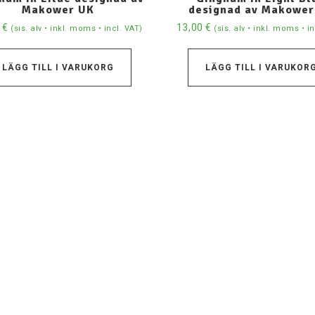
Makower UK
designad av Makower
0
€
13,00
€
(sis. alv • inkl. moms • incl. VAT)
(sis. alv • inkl. moms • i
LÄGG TILL I VARUKORG
LÄGG TILL I VARUKOR