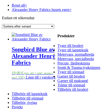
Reset all
×
Alexander Henry Fabrics husets egen
×
Endast ett sökresultat
Produkter
Tyger till broderi
Songbird Blue av
Tyger till lappteknik
Metervara, normalbreda
Alexander Henry
Metervara, specialbreda
Fabrics
Precuts, färdigskurna
Sentti & Tuuma-tygknippen
Tyger till sömnad
19,00
€
(sis. alv • inkl. moms •
Garner till broderi
Lägg till i varukorg
incl. VAT)
Garner till makramé
Trådar till sömnad
Tillbehör till broderi
Tillbehör till lappteknik
Tillbehör till sömnad
Tillbehör, övriga
Projekt