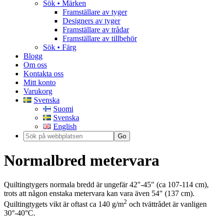
Sök • Märken
Framställare av tyger
Designers av tyger
Framställare av trådar
Framställare av tillbehör
Sök • Färg
Blogg
Om oss
Kontakta oss
Mitt konto
Varukorg
Svenska
Suomi
Svenska
English
Normalbred metervara
Quiltingtygers normala bredd är ungefär 42"-45" (ca 107-114 cm),
trots att någon enstaka metervara kan vara även 54" (137 cm).
2
Quiltingtygets vikt är oftast ca 140 g/
m
och tvättrådet är vanligen
30°-40°C.