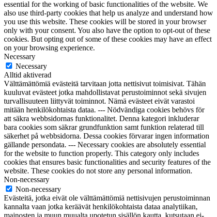
essential for the working of basic functionalities of the website. We
also use third-party cookies that help us analyze and understand how
you use this website. These cookies will be stored in your browser
only with your consent. You also have the option to opt-out of these
cookies. But opting out of some of these cookies may have an effect
on your browsing experience.
Necessary
Necessary
Alltid aktiverad
Välttämättömiä evästeitä tarvitaan jotta nettisivut toimisivat. Tähän
kuuluvat evästeet jotka mahdollistavat perustoiminnot sekä sivujen
turvallisuuteen liittyvät toiminnot. Nämä evästeet eivät varastoi
mitään henkilökohtaista dataa. --- Nödvändiga cookies behövs för
att säkra webbsidornas funktionalitet. Denna kategori inkluderar
bara cookies som säkrar grundfunktion samt funktion relaterad till
säkerhet på webbsidorna. Dessa cookies förvarar ingen information
gällande persondata. --- Necessary cookies are absolutely essential
for the website to function properly. This category only includes
cookies that ensures basic functionalities and security features of the
website. These cookies do not store any personal information.
Non-necessary
Non-necessary
Evästeitä, jotka eivät ole välttämättömiä nettisivujen perustoiminnan
kannalta vaan jotka keräävät henkilökohtaista dataa analytiikan,
mainosten ja muun muualta upotetun sisällön kautta, kutsutaan ei-