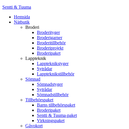
Sentti & Tuuma
Hemsida
Nätbutik
Broderi
Broderityger
Broderigarner
Broderitillbehör
Broderiprojekt
Broderipaket
Lappteknik
Lappteknikstyger
Sytrådar
Lappteknikstillbehör
Sömnad
Sömnadstyger
Sytrådar
Sömnadstillbehör
Tillbehörspaket
Barns tillbehörspaket
Broderipaket
Sentti & Tuuma-paket
Virkningspaket
Gåvokort