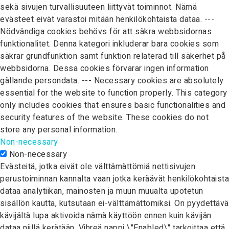
sekä sivujen turvallisuuteen liittyvät toiminnot. Nämä
evästeet eivät varastoi mitään henkilökohtaista dataa. ---
Nödvändiga cookies behövs för att säkra webbsidornas
funktionalitet. Denna kategori inkluderar bara cookies som
säkrar grundfunktion samt funktion relaterad till säkerhet på
webbsidorna. Dessa cookies förvarar ingen information
gällande persondata. --- Necessary cookies are absolutely
essential for the website to function properly. This category
only includes cookies that ensures basic functionalities and
security features of the website. These cookies do not
store any personal information.
Non-necessary
Non-necessary
Evästeitä, jotka eivät ole välttämättömiä nettisivujen
perustoiminnan kannalta vaan jotka keräävät henkilökohtaista
dataa analytiikan, mainosten ja muun muualta upotetun
sisällön kautta, kutsutaan ei-välttämättömiksi. On pyydettävä
kävijältä lupa aktivoida nämä käyttöön ennen kuin kävijän
dataa niillä kerätään. Vihreä nappi \"Enabled\" tarkoittaa että