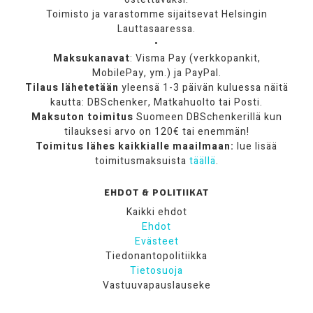
Toimisto ja varastomme sijaitsevat Helsingin
Lauttasaaressa.
•
Maksukanavat
: Visma Pay (verkkopankit,
MobilePay, ym.) ja PayPal.
Tilaus lähetetään
yleensä 1-3 päivän kuluessa näitä
kautta: DBSchenker, Matkahuolto tai Posti.
Maksuton toimitus
Suomeen DBSchenkerillä kun
tilauksesi arvo on 120€ tai enemmän!
Toimitus lähes kaikkialle maailmaan:
lue lisää
toimitusmaksuista
täällä
.
EHDOT & POLITIIKAT
Kaikki ehdot
Ehdot
Evästeet
Tiedonantopolitiikka
Tietosuoja
Vastuuvapauslauseke